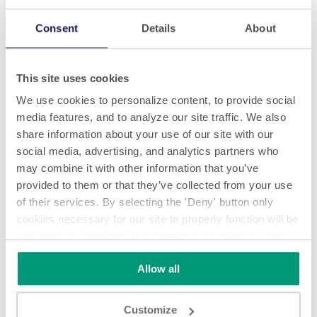
Consent
Details
About
This site uses cookies
We use cookies to personalize content, to provide social
media features, and to analyze our site traffic. We also
share information about your use of our site with our
social media, advertising, and analytics partners who
may combine it with other information that you’ve
provided to them or that they’ve collected from your use
of their services. By selecting the 'Deny' button only
Compteurs de comprimés
cookies necessary for our site to properly function will be
activated. By selecting the 'Customize' button you can
choose the individual categories of cookies you want to
Allow all
activate.
Read the complete cookie policy.
Customize